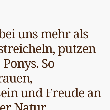
bei uns mehr als
 streicheln, putzen
 Ponys. So
rauen,
sein und Freude an
er Natur.