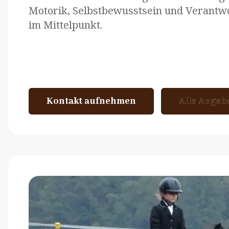
Motorik, Selbstbewusstsein und Verantw
im Mittelpunkt.
Kontakt aufnehmen
Kontakt aufnehmen
Alle Angeb
Alle Angeb