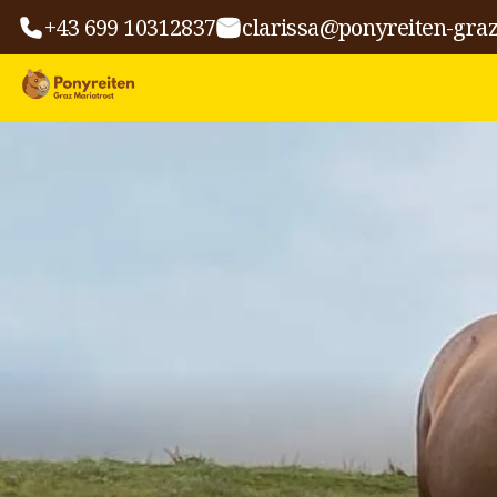
+43 699 10312837
clarissa@ponyreiten-graz