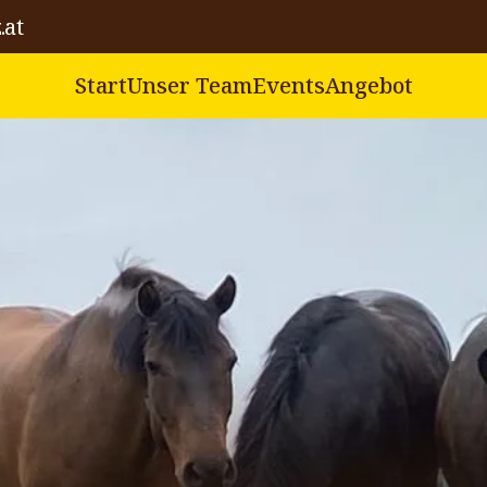
.at
Start
Unser Team
Events
Angebot