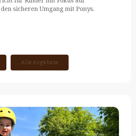
richt für Kinder mit Fokus auf
 den sicheren Umgang mit Ponys.
Alle Angebote
Alle Angebote