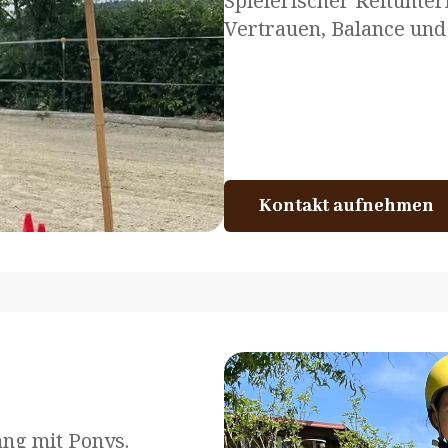
Spielerischer Reitunter
Vertrauen, Balance und
Kontakt aufnehmen
Kontakt aufnehmen
ng mit Ponys.